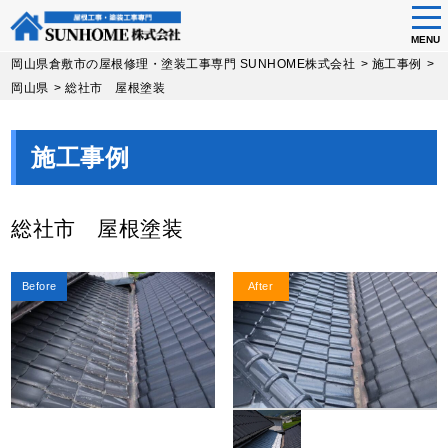
tog
nav
MENU
Skip
岡山県倉敷市の屋根修理・塗装工事専門 SUNHOME株式会社
>
施工事例
>
to
岡山県
>
総社市 屋根塗装
main
content
施工事例
総社市 屋根塗装
Before
After