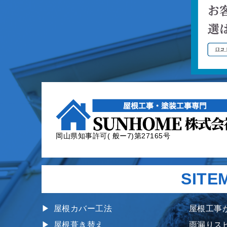
岡山県知事許可( 般ー7)第27165号
SITE
屋根カバー工法
屋根工事
屋根葺き替え
雨漏りス