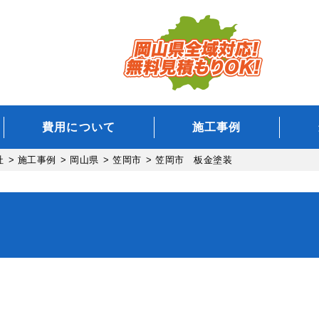
費用について
施工事例
社
>
施工事例
>
岡山県
>
笠岡市
>
笠岡市 板金塗装