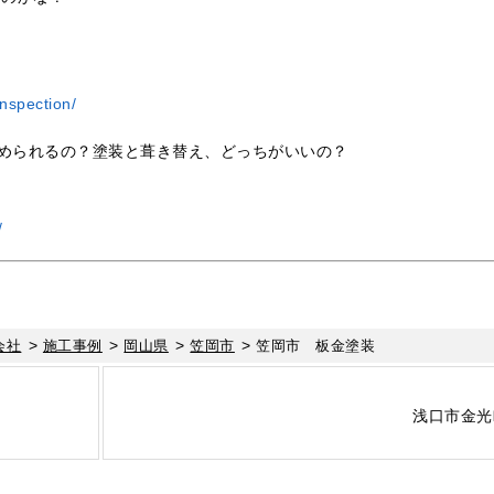
nspection/
められるの？塗装と葺き替え、どっちがいいの？
/
>
>
>
>
会社
施工事例
岡山県
笠岡市
笠岡市 板金塗装
浅口市金光