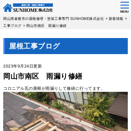
tog
nav
MENU
Skip
岡山県倉敷市の屋根修理・塗装工事専門 SUNHOME株式会社
>
新着情報
>
to
工事ブログ
>
岡山市南区 雨漏り修繕
main
content
屋根工事ブログ
2023年9月24日更新
岡山市南区 雨漏り修繕
コロニアル瓦の屋根が雨漏りして修繕に行ってます。