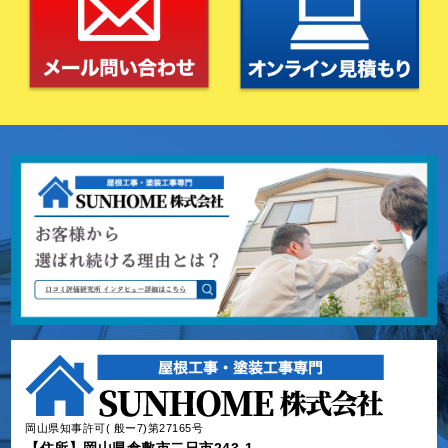
岡山県知事許可( 般ー7)第27165号
【住所】岡山県倉敷市二日市243-1