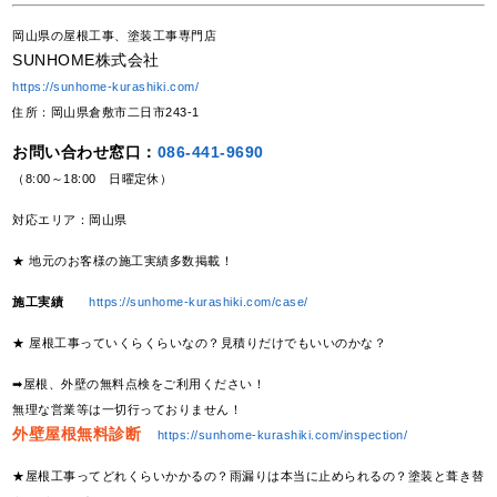
岡山県の屋根工事、塗装工事専門店
SUNHOME株式会社
https://sunhome-kurashiki.com/
住所：岡山県倉敷市二日市243-1
お問い合わせ窓口：
086-441-9690
（8:00～18:00 日曜定休）
対応エリア：岡山県
★ 地元のお客様の施工実績多数掲載！
施工実績
https://sunhome-kurashiki.com/case/
★ 屋根工事っていくらくらいなの？見積りだけでもいいのかな？
➡屋根、外壁の無料点検をご利用ください！
無理な営業等は一切行っておりません！
外壁屋根無料診断
https://sunhome-kurashiki.com/inspection/
★屋根工事ってどれくらいかかるの？雨漏りは本当に止められるの？塗装と葺き替