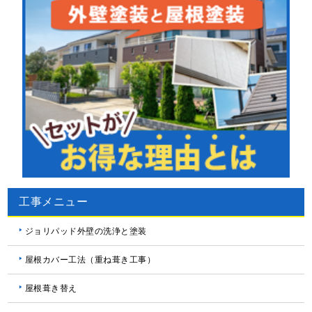
工事メニュー
ジョリパッド外壁の洗浄と塗装
屋根カバー工法（重ね葺き工事）
屋根葺き替え