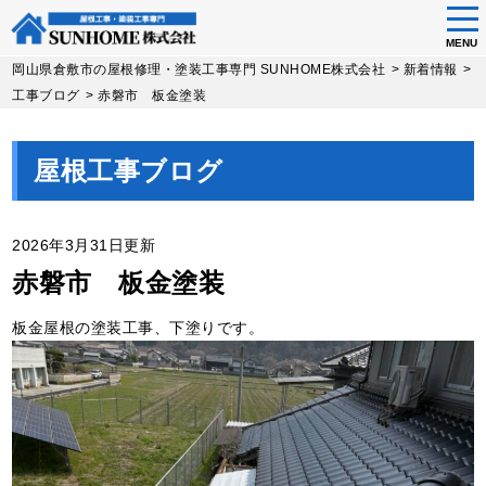
tog
nav
MENU
Skip
岡山県倉敷市の屋根修理・塗装工事専門 SUNHOME株式会社
>
新着情報
>
to
工事ブログ
>
赤磐市 板金塗装
main
content
屋根工事ブログ
2026年3月31日更新
赤磐市 板金塗装
板金屋根の塗装工事、下塗りです。