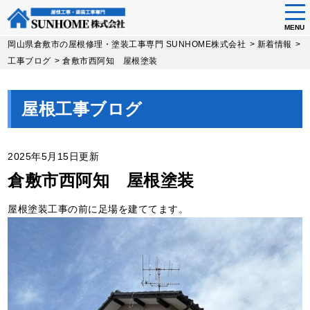
tog
nav
MENU
Skip
岡山県倉敷市の屋根修理・塗装工事専門 SUNHOME株式会社
>
新着情報
>
to
工事ブログ
>
倉敷市西阿知 屋根塗装
main
content
屋根工事ブログ
2025年5月15日更新
倉敷市西阿知 屋根塗装
屋根塗装工事の前に足場を建ててます。