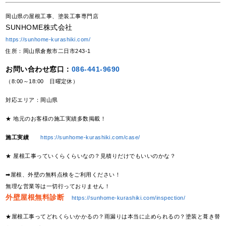
岡山県の屋根工事、塗装工事専門店
SUNHOME株式会社
https://sunhome-kurashiki.com/
住所：岡山県倉敷市二日市243-1
お問い合わせ窓口：
086-441-9690
（8:00～18:00 日曜定休）
対応エリア：岡山県
★ 地元のお客様の施工実績多数掲載！
施工実績
https://sunhome-kurashiki.com/case/
★ 屋根工事っていくらくらいなの？見積りだけでもいいのかな？
➡屋根、外壁の無料点検をご利用ください！
無理な営業等は一切行っておりません！
外壁屋根無料診断
https://sunhome-kurashiki.com/inspection/
★屋根工事ってどれくらいかかるの？雨漏りは本当に止められるの？塗装と葺き替