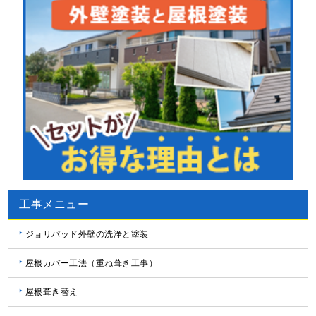
工事メニュー
ジョリパッド外壁の洗浄と塗装
屋根カバー工法（重ね葺き工事）
屋根葺き替え