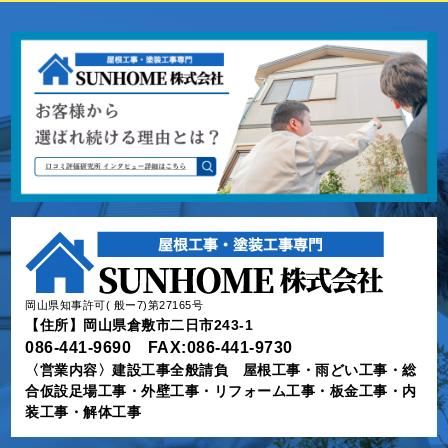
岡山県知事許可( 般ー7)第27165号
【住所】岡山県倉敷市二日市243-1
086-441-9690 FAX:086-441-9730
〈営業内容〉建設工事全般請負 屋根工事・雨どい工事・総
合仮設足場工事・外壁工事・リフォーム工事・板金工事・内
装工事・解体工事