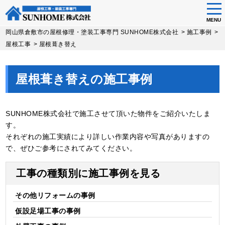
tog
nav
MENU
Skip
岡山県倉敷市の屋根修理・塗装工事専門 SUNHOME株式会社
>
施工事例
>
to
屋根工事
>
屋根葺き替え
main
content
屋根葺き替えの施工事例
SUNHOME株式会社で施工させて頂いた物件をご紹介いたしま
す。
それぞれの施工実績により詳しい作業内容や写真がありますの
で、ぜひご参考にされてみてください。
工事の種類別に施工事例を見る
その他リフォーム
仮設足場工事